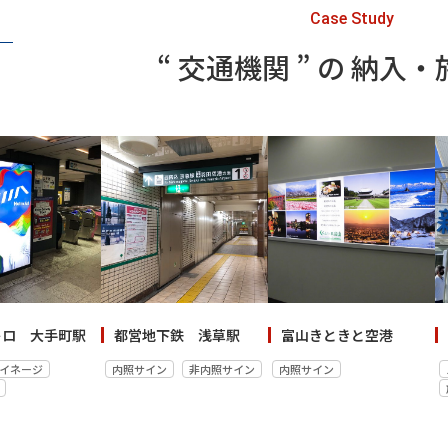
Case Study
“ 交通機関 ” の 納入
トロ 大手町駅
都営地下鉄 浅草駅
富山きときと空港
イネージ
内照サイン
非内照サイン
内照サイン