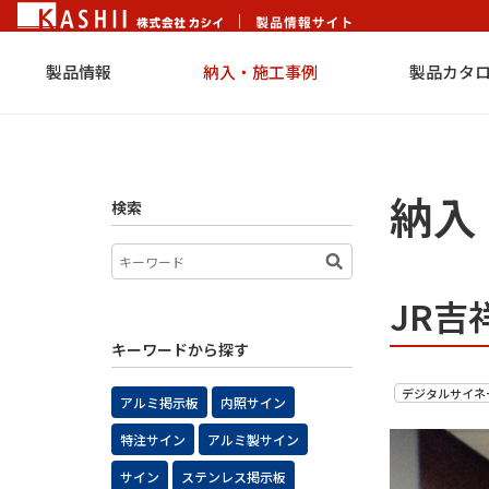
製品情報
納入・施工事例
製品カタ
納入
検索
JR吉
キーワードから探す
デジタルサイネ
アルミ掲示板
内照サイン
特注サイン
アルミ製サイン
サイン
ステンレス掲示板