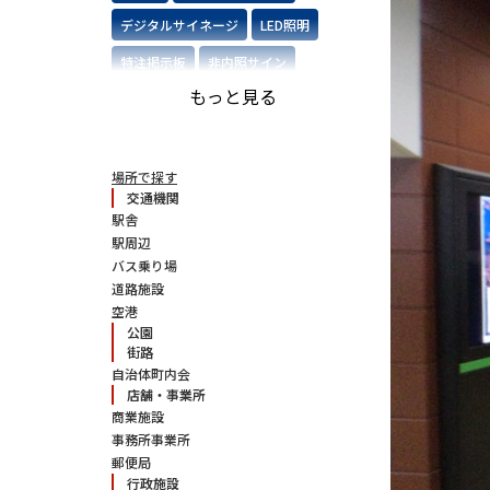
デジタルサイネージ
LED照明
特注掲示板
非内照サイン
もっと見る
施設名サイン
オーダーメイド
バス停
特注品
ステンレス製サイン
場所で探す
交通機関
切り文字サイン
ソーラー
駅舎
駅周辺
バスシェルター
屋内向け
木調
バス乗り場
道路施設
空港
公園
街路
自治体町内会
店舗・事業所
商業施設
事務所事業所
郵便局
行政施設