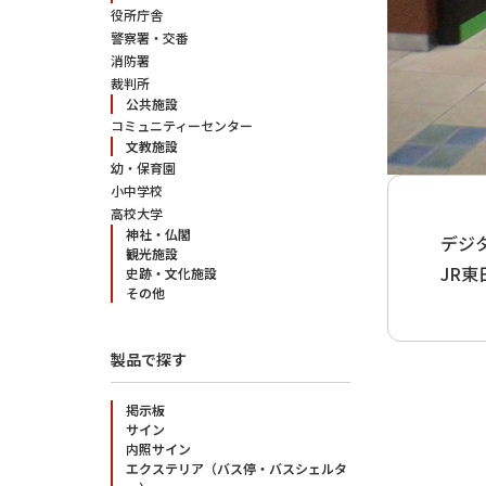
役所庁舎
警察署・交番
消防署
裁判所
公共施設
コミュニティーセンター
文教施設
幼・保育園
小中学校
高校大学
神社・仏閣
デジ
観光施設
JR
史跡・文化施設
その他
製品で探す
掲示板
サイン
内照サイン
エクステリア（バス停・バスシェルタ