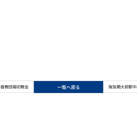
基督教団堀切教会
一覧
へ戻る
阪急関大前駅中