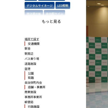
デジタルサイネージ
LED照明
特注掲示板
非内照サイン
もっと見る
施設名サイン
オーダーメイド
バス停
特注品
ステンレス製サイン
場所で探す
交通機関
切り文字サイン
ソーラー
駅舎
駅周辺
バスシェルター
屋内向け
木調
バス乗り場
道路施設
空港
公園
街路
自治体町内会
店舗・事業所
商業施設
事務所事業所
郵便局
行政施設