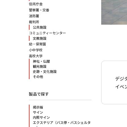
役所庁舎
警察署・交番
消防署
裁判所
公共施設
コミュニティーセンター
文教施設
幼・保育園
小中学校
高校大学
神社・仏閣
観光施設
史跡・文化施設
その他
デジ
イベ
製品で探す
掲示板
サイン
内照サイン
エクステリア（バス停・バスシェルタ