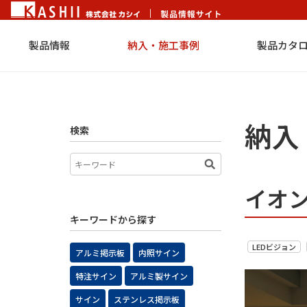
製品情報
納入・施工事例
製品カタ
納入
検索
イオ
キーワードから探す
LEDビジョン
アルミ掲示板
内照サイン
特注サイン
アルミ製サイン
サイン
ステンレス掲示板