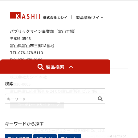
パブリックサイン事業部［富山工場］
〒939-3548
富山県富山市三郷18番地
TEL.076-478-5113
FAX.076-479-9190
製品検索
株式会社カシイ 本社
検索
〒930-0005
富山県富山市新桜町6-24 COI富山新桜町ビル 7階
コーポレートサイトへ
キーワードから探す
プライバシーポリシー
© KASHII Co.,Ltd.
This site is protected by reCAPTCHA and the Google
Privacy Policy
and
Terms of