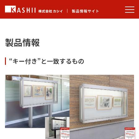
製品情報
“キー付き”と一致するもの