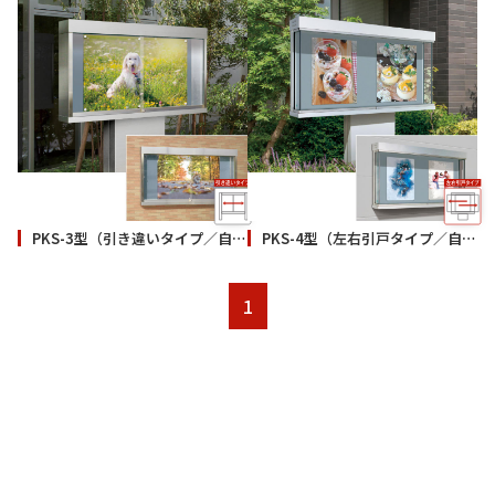
PKS-3型（引き違いタイプ／自立・壁付）
PKS-4型（左右引戸タイプ／自立・壁付）
1