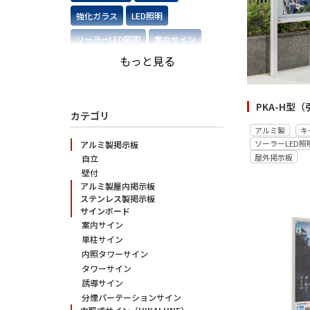
強化ガラス
LED照明
ソーラーLED照明
案内サイン
もっと見る
壁付
飛散防止フィルム
和風
引き違いタイプ
跳ね上げタイプ
フロートガラス
屋内掲示板
カテゴリ
アルミ製
キ
ステンレス製
横開きタイプ
ソーラーLED照
アルミ製掲示板
屋外掲示板
自立
壁付
アルミ製屋内掲示板
ステンレス製掲示板
サインボード
案内サイン
単柱サイン
内照タワーサイン
タワーサイン
誘導サイン
分煙パーテーションサイン