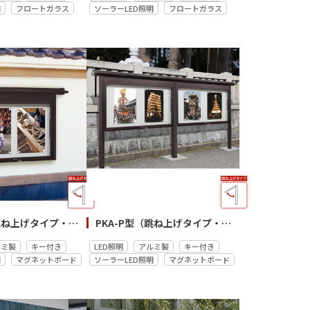
明
フロートガラス
ソーラーLED照明
フロートガラス
PKA-P型（跳ね上げタイプ・和風／壁付）
PKA-P型（跳ね上げタイプ・和風連結／自立）
ルミ製
キー付き
LED照明
アルミ製
キー付き
明
マグネットボード
ソーラーLED照明
マグネットボード