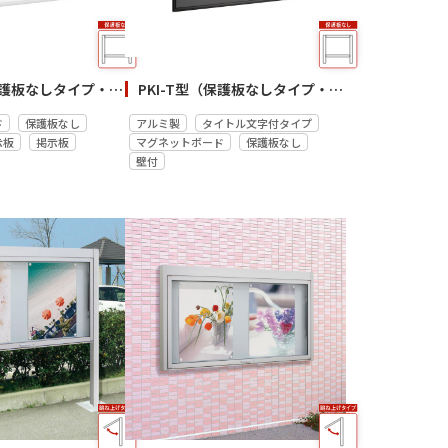
PKI-N型（保護板なしタイプ・壁付）
PKI-T型（保護板なしタイプ・壁付）
ド
保護板なし
アルミ製
タイトル文字付タイプ
示板
掲示板
マグネットボード
保護板なし
壁付