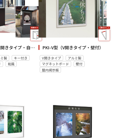
PKA-C型（横開きタイプ・自立）
PKI-V型（V開きタイプ・壁付）
ルミ製
キー付き
V開きタイプ
アルミ製
ド
和風
マグネットボード
壁付
屋内掲示板