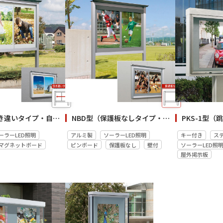
NBM型（引き違いタイプ・自立／壁付）
NBD型（保護板なしタイプ・自立／壁付）
ーラーLED照明
アルミ製
ソーラーLED照明
キー付き
ス
マグネットボード
ピンボード
保護板なし
壁付
ソーラーLED照
屋外掲示板