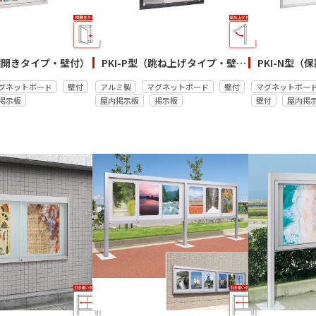
（横開きタイプ・壁付）
PKI-P型（跳ね上げタイプ・壁付）
グネットボード
壁付
アルミ製
マグネットボード
壁付
マグネットボー
掲示板
屋内掲示板
掲示板
壁付
屋内掲