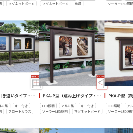
明
マグネットボード
マグネットボード
和風
ソーラーLED照
PKA-H型（引き違いタイプ・和風連結／自立）
PKA-P型（跳ね上げタイプ・和風／自立）
ルミ製
キー付き
LED照明
アルミ製
キー付き
LED照明
ア
明
フロートガラス
ソーラーLED照明
マグネットボード
ソーラーLED照