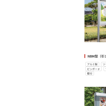
アルミ製
ソ
ピンボード
壁付