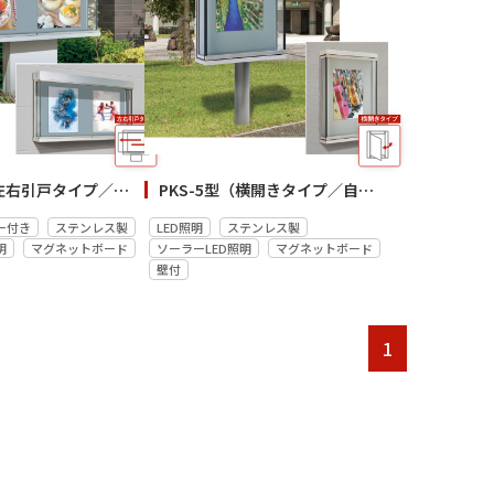
PKS-4型（左右引戸タイプ／自立・壁付）
PKS-5型（横開きタイプ／自立・壁付）
ー付き
ステンレス製
LED照明
ステンレス製
明
マグネットボード
ソーラーLED照明
マグネットボード
壁付
1