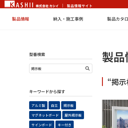
製品情報
納入・施工事例
製品カタ
製品
型番検索
“掲
キーワードから探す
アルミ製
自立
掲示板
マグネットボード
屋外掲示板
サインボード
キー付き