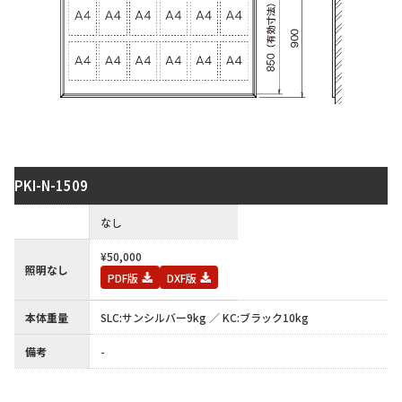
PKI-N-1509
保護板
なし
¥50,000
照明なし
PDF版
DXF版
本体重量
SLC:サンシルバー9kg ／ KC:ブラック10kg
備考
-