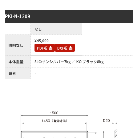
PKI-N-1209
保護板
なし
¥45,000
照明なし
PDF版
DXF版
本体重量
SLC:サンシルバー7kg ／ KC:ブラック8kg
備考
-