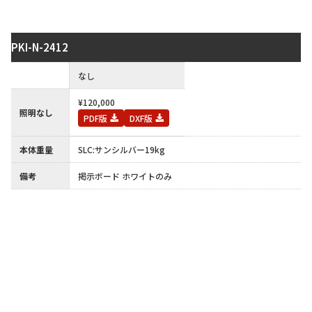
PKI-N-2412
保護板
なし
¥120,000
照明なし
PDF版
DXF版
本体重量
SLC:サンシルバー19kg
備考
掲示ボード ホワイトのみ