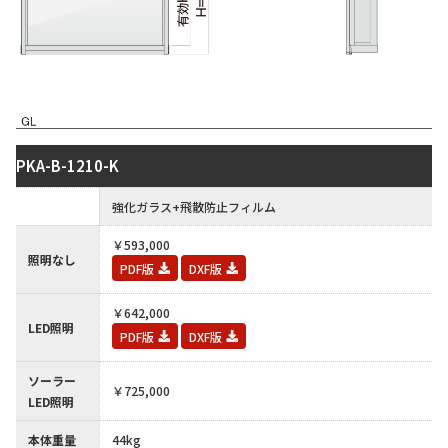
PKA-B-1210-K
-
強化ガラス+飛散防止フィルム
￥593,000
照明なし
PDF版
DXF版
￥642,000
LED照明
PDF版
DXF版
ソーラー
￥725,000
LED照明
本体重量
44kg