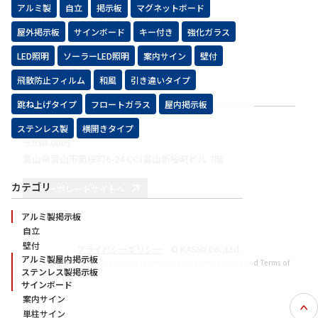
アルミ製
自立
掲示板
マグネットボード
パブリックサイン事業部［富山工場］
屋外掲示板
サインボード
キー付き
強化ガラス
〒939-3548
富山県富山市三郷18番地
LED照明
ソーラーLED照明
案内サイン
壁付
TEL.076-478-5113
飛散防止フィルム
和風
引き違いタイプ
FAX.076-479-9190
跳ね上げタイプ
フロートガラス
屋内掲示板
株式会社カシイ 本社
ステンレス製
横開きタイプ
〒930-0005
富山県富山市新桜町6-24 COI富山新桜町ビル 7階
カテゴリ
コーポレートサイトへ
アルミ製掲示板
自立
壁付
プライバシーポリシー
© KASHII Co.,Ltd.
アルミ製屋内掲示板
This site is protected by reCAPTCHA and the Google
Privacy Policy
and
Terms of
ステンレス製掲示板
Service
apply.
サインボード
案内サイン
単柱サイン