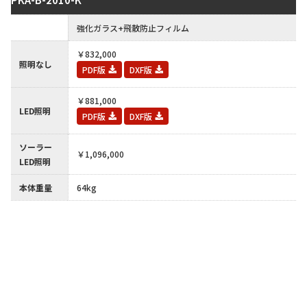
-
強化ガラス+飛散防止フィルム
￥832,000
照明なし
PDF版
DXF版
￥881,000
LED照明
PDF版
DXF版
ソーラー
￥1,096,000
LED照明
本体重量
64kg