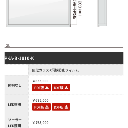
PKA-B-1810-K
-
強化ガラス+飛散防止フィルム
￥633,000
照明なし
PDF版
DXF版
￥682,000
LED照明
PDF版
DXF版
ソーラー
￥765,000
LED照明